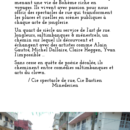
menant une vie de Bohème riche en
voyages. Ils vivent avec passion pour nous
offrir des spectacles de rue qui transforment
les places et ruelles en scènes publiques à
chaque acte de jonglerie.
Un quart de siècle au service de l
‘art de rue.
Jongleurs, saltimbanques & ménestrels, un
chemin sur lequel ils découvrent et
échangent avec des artistes comme
Alain
Gautré
,
Michel Dallaire
,
Claire Heggen
,
Yvan
l’impossible …
Sans cesse en quête de poésie décalée, ils
cheminent entre comédies saltimbanques et
arts du clown.
/ Cie spectacle de rue, Cie Bastien
Minederien